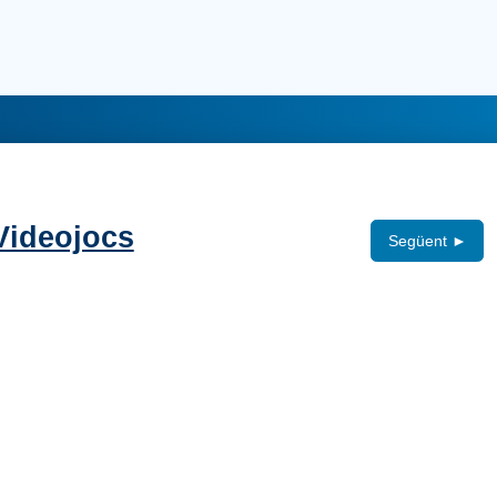
 Videojocs
Següent ►