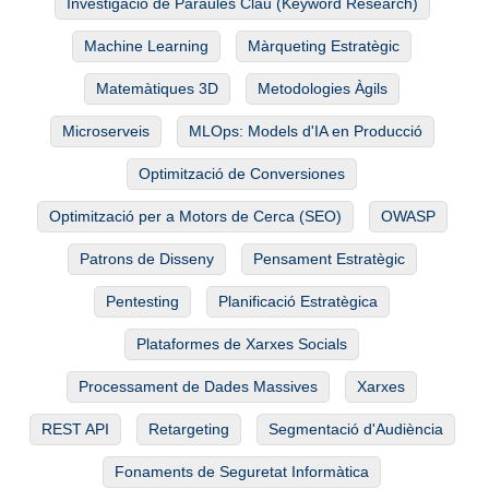
Investigació de Paraules Clau (Keyword Research)
Machine Learning
Màrqueting Estratègic
Matemàtiques 3D
Metodologies Àgils
Microserveis
MLOps: Models d'IA en Producció
Optimització de Conversiones
Optimització per a Motors de Cerca (SEO)
OWASP
Patrons de Disseny
Pensament Estratègic
Pentesting
Planificació Estratègica
Plataformes de Xarxes Socials
Processament de Dades Massives
Xarxes
REST API
Retargeting
Segmentació d'Audiència
Fonaments de Seguretat Informàtica