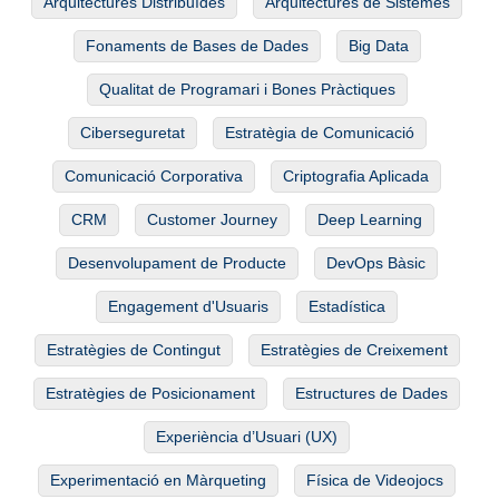
Arquitectures Distribuïdes
Arquitectures de Sistemes
Fonaments de Bases de Dades
Big Data
Qualitat de Programari i Bones Pràctiques
Ciberseguretat
Estratègia de Comunicació
Comunicació Corporativa
Criptografia Aplicada
CRM
Customer Journey
Deep Learning
Desenvolupament de Producte
DevOps Bàsic
Engagement d'Usuaris
Estadística
Estratègies de Contingut
Estratègies de Creixement
Estratègies de Posicionament
Estructures de Dades
Experiència d’Usuari (UX)
Experimentació en Màrqueting
Física de Videojocs