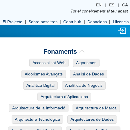
EN
|
ES
|
CA
Tot el coneixement al teu abast
El Projecte
|
Sobre nosaltres
|
Contribuir
|
Donacions
|
Llicència
Fonaments
Accessibilitat Web
Algorismes
Algorismes Avançats
Anàlisi de Dades
Analítica Digital
Analítica de Negocis
Arquitectura d'Aplicacions
Arquitectura de la Informació
Arquitectura de Marca
Arquitectura Tecnològica
Arquitectures de Dades