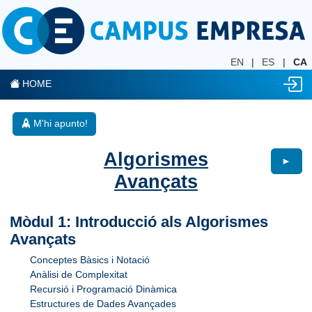
EN
|
ES
|
CA
HOME
M'hi apunto!
Algorismes
►
Avançats
Mòdul 1: Introducció als Algorismes
Avançats
Conceptes Bàsics i Notació
Anàlisi de Complexitat
Recursió i Programació Dinàmica
Estructures de Dades Avançades