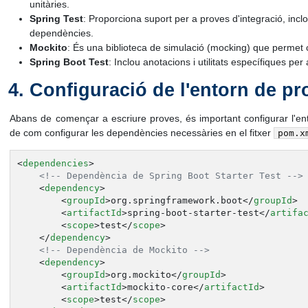
unitàries.
Spring Test
: Proporciona suport per a proves d'integració, incloe
dependències.
Mockito
: És una biblioteca de simulació (mocking) que permet c
Spring Boot Test
: Inclou anotacions i utilitats específiques pe
Configuració de l'entorn de pr
Abans de començar a escriure proves, és important configurar l'
de com configurar les dependències necessàries en el fitxer
pom.x
<
dependencies
>
<!-- Dependència de Spring Boot Starter Test -->
<
dependency
>
<
groupId
>
org.springframework.boot
</
groupId
>
<
artifactId
>
spring-boot-starter-test
</
artifa
<
scope
>
test
</
scope
>
</
dependency
>
<!-- Dependència de Mockito -->
<
dependency
>
<
groupId
>
org.mockito
</
groupId
>
<
artifactId
>
mockito-core
</
artifactId
>
<
scope
>
test
</
scope
>