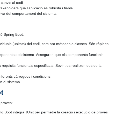
 canvis al codi.
keholders que l'aplicació és robusta i fiable.
iva del comportament del sistema.
ió Spring Boot:
dividuals (unitats) del codi, com ara mètodes o classes. Són ràpides
 components del sistema. Asseguren que els components funcionin
 requisits funcionals especificats. Sovint es realitzen des de la
iferents càrregues i condicions.
en el sistema.
t
s proves:
ing Boot integra JUnit per permetre la creació i execució de proves