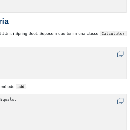
ria
ant JUnit i Spring Boot. Suposem que tenim una classe
Calculator
el mètode
:
add