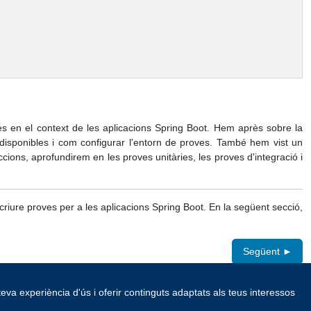
es en el context de les aplicacions Spring Boot. Hem après sobre la
s disponibles i com configurar l'entorn de proves. També hem vist un
ccions, aprofundirem en les proves unitàries, les proves d'integració i
iure proves per a les aplicacions Spring Boot. En la següent secció,
Següent ►
teva experiència d'ús i oferir continguts adaptats als teus interessos