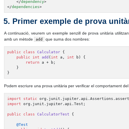
</
dependency
>
</
dependencies
>
Primer exemple de prova unità
A continuació, veurem un exemple senzill de prova unitària utilitz
amb un mètode
que suma dos nombres:
add
public
class
Calculator
 {

public
int
add
(
int
 a, 
int
 b)
 {

return
 a + b;

    }

}
Podem escriure una prova unitària per verificar el comportament d
import
static
import
 org.junit.jupiter.api.Test;

public
class
CalculatorTest
 {

@Test