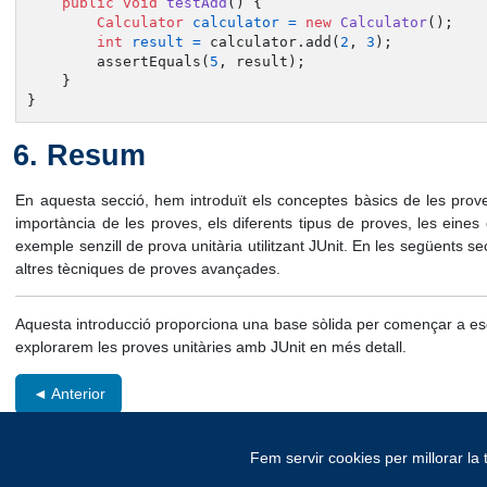
public
void
testAdd
()
 {

Calculator
calculator
=
new
Calculator
();

int
result
=
 calculator.add(
2
, 
3
);

        assertEquals(
5
, result);

    }

}
Resum
En aquesta secció, hem introduït els conceptes bàsics de les prov
importància de les proves, els diferents tipus de proves, les eine
exemple senzill de prova unitària utilitzant JUnit. En les següents se
altres tècniques de proves avançades.
Aquesta introducció proporciona una base sòlida per començar a escr
explorarem les proves unitàries amb JUnit en més detall.
◄ Anterior
Fem servir cookies per millorar la 
© Copyright 2026. Tots els drets reservats