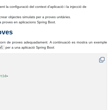
nt la configuració del context d'aplicació i la injecció de
rear objectes simulats per a proves unitàries.
r a proves en aplicacions Spring Boot.
oves
entorn de proves adequadament. A continuació es mostra un exemple
per a una aplicació Spring Boot:
ml
ctId
>