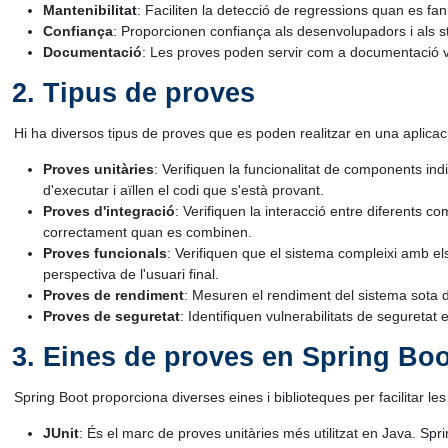
Mantenibilitat
: Faciliten la detecció de regressions quan es fan
Confiança
: Proporcionen confiança als desenvolupadors i als sta
Documentació
: Les proves poden servir com a documentació v
Tipus de proves
Hi ha diversos tipus de proves que es poden realitzar en una aplicac
Proves unitàries
: Verifiquen la funcionalitat de components in
d'executar i aïllen el codi que s'està provant.
Proves d'integració
: Verifiquen la interacció entre diferents
correctament quan es combinen.
Proves funcionals
: Verifiquen que el sistema compleixi amb els
perspectiva de l'usuari final.
Proves de rendiment
: Mesuren el rendiment del sistema sota d
Proves de seguretat
: Identifiquen vulnerabilitats de seguretat 
Eines de proves en Spring Boo
Spring Boot proporciona diverses eines i biblioteques per facilitar le
JUnit
: És el marc de proves unitàries més utilitzat en Java. Spr