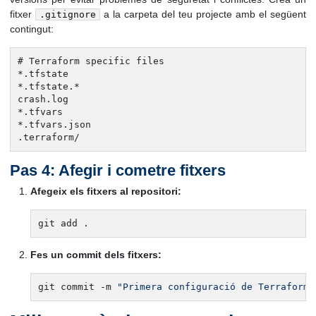
fitxer
a la carpeta del teu projecte amb el següent
.gitignore
contingut:
# Terraform specific files

*.tfstate

*.tfstate.*

crash.log

*.tfvars

*.tfvars.json

.terraform/
Pas 4: Afegir i cometre fitxers
Afegeix els fitxers al repositori:
Fes un commit dels fitxers:
git commit -m 
"Primera configuració de Terraform"