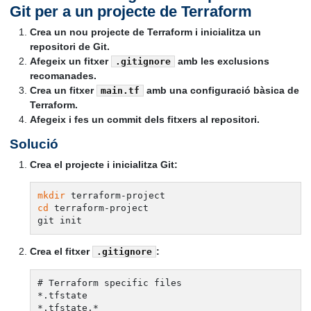
Git per a un projecte de Terraform
Crea un nou projecte de Terraform i inicialitza un
repositori de Git.
Afegeix un fitxer
amb les exclusions
.gitignore
recomanades.
Crea un fitxer
amb una configuració bàsica de
main.tf
Terraform.
Afegeix i fes un commit dels fitxers al repositori.
Solució
Crea el projecte i inicialitza Git:
mkdir
cd
 terraform-project

Crea el fitxer
:
.gitignore
# Terraform specific files

*.tfstate

*.tfstate.*
