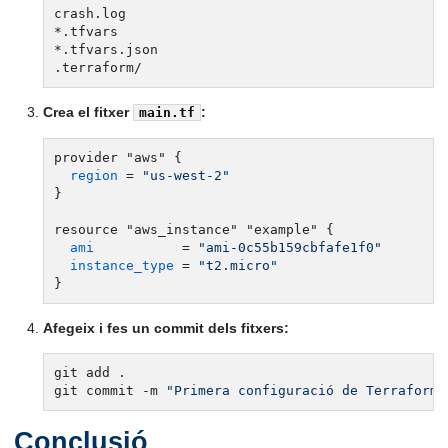
crash.log

*.tfvars

*.tfvars.json

Crea el fitxer
:
main.tf
provider "aws" {

region
 = 
"us-west-2"
}

resource "aws_instance" "example" {

ami
           = 
"ami-0c55b159cbfafe1f0"
instance_type
 = 
"t2.micro"
Afegeix i fes un commit dels fitxers:
git add .

git commit -m 
"Primera configuració de Terraform"
Conclusió