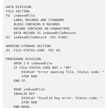
DATA DIVISION.

FILE SECTION.

FD  indexedFile

    LABEL RECORDS ARE STANDARD

    BLOCK CONTAINS 0 RECORDS

    RECORD CONTAINS 80 CHARACTERS

    DATA RECORD IS indexedFileRecord.

01  indexedFileRecord  PIC X(80).

WORKING-STORAGE SECTION.

01  FILE-STATUS-CODE  PIC XX.

PROCEDURE DIVISION.

    OPEN I-O indexedFile

    IF FILE-STATUS-CODE NOT = "00"

        DISPLAY "Error opening file. Status code: " F
        STOP RUN

    END-IF.

    READ indexedFile

    INVALID KEY

        DISPLAY "Invalid key error. Status code: " FI
        STOP RUN

    END-READ.
