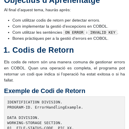
Objectius d'Aprenentatge
Al final d'aquest tema, hauràs après:
Com utilitzar codis de retorn per detectar errors.
Com implementar la gestió d'excepcions en COBOL.
Com utilitzar les sentències
i
.
ON ERROR
INVALID KEY
Bones pràctiques per a la gestió d'errors en COBOL.
Codis de Retorn
Els codis de retorn són una manera comuna de gestionar errors
en COBOL. Quan una operació es completa, el programa pot
retornar un codi que indica si l'operació ha estat exitosa o si ha
fallat.
Exemple de Codi de Retorn
IDENTIFICATION DIVISION.

PROGRAM-ID. ErrorHandlingExample.

DATA DIVISION.

WORKING-STORAGE SECTION.

01  FILE-STATUS-CODE  PIC XX.
