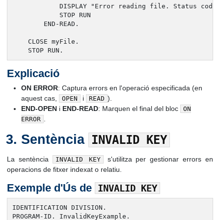
            DISPLAY "Error reading file. Status code:
            STOP RUN

        END-READ.

    CLOSE myFile.

    STOP RUN.
Explicació
ON ERROR
: Captura errors en l'operació especificada (en
aquest cas,
i
).
OPEN
READ
END-OPEN
i
END-READ
: Marquen el final del bloc
ON
.
ERROR
Sentència
INVALID KEY
La sentència
s'utilitza per gestionar errors en
INVALID KEY
operacions de fitxer indexat o relatiu.
Exemple d'Ús de
INVALID KEY
IDENTIFICATION DIVISION.

PROGRAM-ID. InvalidKeyExample.
