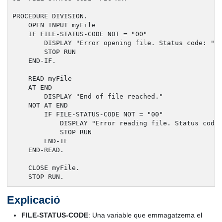
PROCEDURE DIVISION.

    OPEN INPUT myFile

    IF FILE-STATUS-CODE NOT = "00"

        DISPLAY "Error opening file. Status code: " F
        STOP RUN

    END-IF.

    READ myFile

    AT END

        DISPLAY "End of file reached."

    NOT AT END

        IF FILE-STATUS-CODE NOT = "00"

            DISPLAY "Error reading file. Status code:
            STOP RUN

        END-IF

    END-READ.

    CLOSE myFile.

    STOP RUN.
Explicació
FILE-STATUS-CODE
: Una variable que emmagatzema el