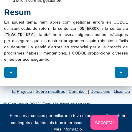
d'error i com es gestionen.
Resum
En aquest tema, hem après com gestionar errors en COBOL
utilitzant codis de retorn, la sentència
i la sentència
ON ERROR
. També hem revisat algunes bones pràctiques
INVALID KEY
per assegurar que els nostres programes siguin robustos i fàcils
de depurar. La gestió d'errors és essencial per a la creació de
programes fiables i mantenibles, i COBOL proporciona diverses
eines per aconseguir-ho.
◄
►
El Projecte
|
Sobre nosaltres
|
Contribuir
|
Donacions
|
Llicència
© Copyright 2026. Tots els drets reservats
Fem servir cookies per millorar la teva experiència d'ús i oferir
Acceptar
continguts adaptats als teus interessos
Més informació