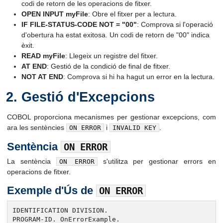
codi de retorn de les operacions de fitxer.
OPEN INPUT myFile
: Obre el fitxer per a lectura.
IF FILE-STATUS-CODE NOT = "00"
: Comprova si l'operació
d'obertura ha estat exitosa. Un codi de retorn de "00" indica
èxit.
READ myFile
: Llegeix un registre del fitxer.
AT END
: Gestió de la condició de final de fitxer.
NOT AT END
: Comprova si hi ha hagut un error en la lectura.
Gestió d'Excepcions
COBOL proporciona mecanismes per gestionar excepcions, com
ara les sentències
i
.
ON ERROR
INVALID KEY
Sentència
ON ERROR
La sentència
s'utilitza per gestionar errors en
ON ERROR
operacions de fitxer.
Exemple d'Ús de
ON ERROR
IDENTIFICATION DIVISION.

PROGRAM-ID. OnErrorExample.
