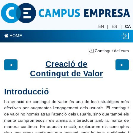
EN
|
ES
|
CA
HOME
Contingut del curs
Creació de
◄
►
Contingut de Valor
Introducció
La creació de contingut de valor és una de les estratègies més
efectives per augmentar l'engagement dels usuaris. El contingut
de valor no només atrau l'atenció dels usuaris, sinó que també els
manté compromesos i els anima a interactuar amb la marca de
manera contínua. En aquesta secció, explorarem els conceptes
clau per crear contingut que ressoni amb la teva audiència i