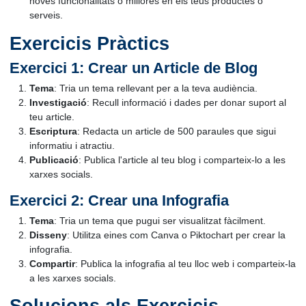
noves funcionalitats o millores en els teus productes o
serveis.
Exercicis Pràctics
Exercici 1: Crear un Article de Blog
Tema
: Tria un tema rellevant per a la teva audiència.
Investigació
: Recull informació i dades per donar suport al
teu article.
Escriptura
: Redacta un article de 500 paraules que sigui
informatiu i atractiu.
Publicació
: Publica l'article al teu blog i comparteix-lo a les
xarxes socials.
Exercici 2: Crear una Infografia
Tema
: Tria un tema que pugui ser visualitzat fàcilment.
Disseny
: Utilitza eines com Canva o Piktochart per crear la
infografia.
Compartir
: Publica la infografia al teu lloc web i comparteix-la
a les xarxes socials.
Solucions als Exercicis