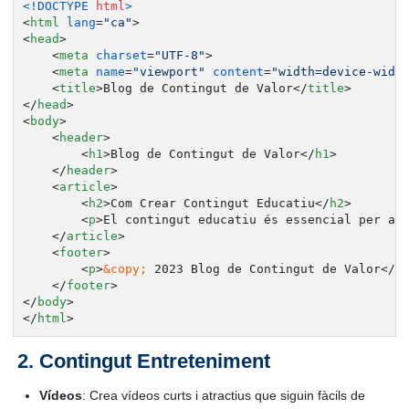
<!DOCTYPE 
html
>
<
html
lang
=
"ca"
>
<
head
>
<
meta
charset
=
"UTF-8"
>
<
meta
name
=
"viewport"
content
=
"width=device-widt
<
title
>
Blog de Contingut de Valor
</
title
>
</
head
>
<
body
>
<
header
>
<
h1
>
Blog de Contingut de Valor
</
h1
>
</
header
>
<
article
>
<
h2
>
Com Crear Contingut Educatiu
</
h2
>
<
p
>
El contingut educatiu és essencial per at
</
article
>
<
footer
>
<
p
>
&copy;
 2023 Blog de Contingut de Valor
</
p
</
footer
>
</
body
>
</
html
>
Contingut Entreteniment
Vídeos
: Crea vídeos curts i atractius que siguin fàcils de