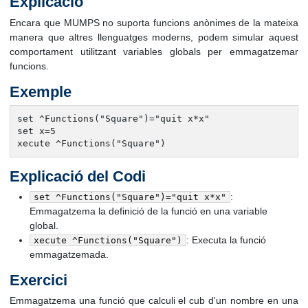
Explicació
Encara que MUMPS no suporta funcions anònimes de la mateixa
manera que altres llenguatges moderns, podem simular aquest
comportament utilitzant variables globals per emmagatzemar
funcions.
Exemple
set ^Functions("Square")="quit x*x"

set x=5

xecute ^Functions("Square")
Explicació del Codi
:
set ^Functions("Square")="quit x*x"
Emmagatzema la definició de la funció en una variable
global.
: Executa la funció
xecute ^Functions("Square")
emmagatzemada.
Exercici
Emmagatzema una funció que calculi el cub d'un nombre en una