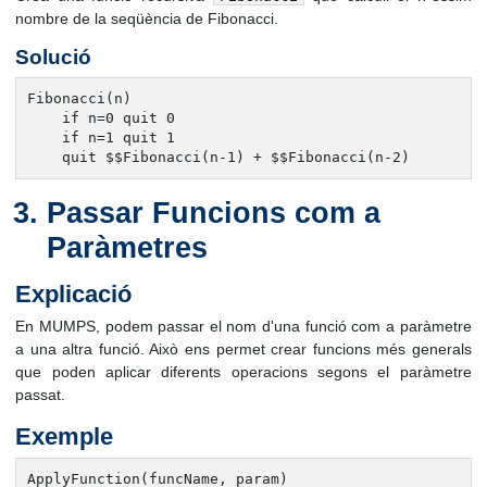
nombre de la seqüència de Fibonacci.
Solució
Fibonacci(n)

    if n=0 quit 0

    if n=1 quit 1

    quit $$Fibonacci(n-1) + $$Fibonacci(n-2)
Passar Funcions com a
Paràmetres
Explicació
En MUMPS, podem passar el nom d'una funció com a paràmetre
a una altra funció. Això ens permet crear funcions més generals
que poden aplicar diferents operacions segons el paràmetre
passat.
Exemple
ApplyFunction(funcName, param)
