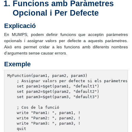
Funcions amb Paràmetres
Opcional i Per Defecte
Explicació
En MUMPS, podem definir funcions que acceptin paràmetres
opcionals i assignar valors per defecte a aquests paràmetres.
Això ens permet cridar a les funcions amb diferents nombres
d'arguments sense causar errors.
Exemple
MyFunction(param1, param2, param3)

    ; Assignar valors per defecte si els paràmetres n
    set param1=$get(param1, "default1")

    set param2=$get(param2, "default2")

    set param3=$get(param3, "default3")

    ; Cos de la funció

    write "Param1: ", param1, !

    write "Param2: ", param2, !

    write "Param3: ", param3, !

    quit