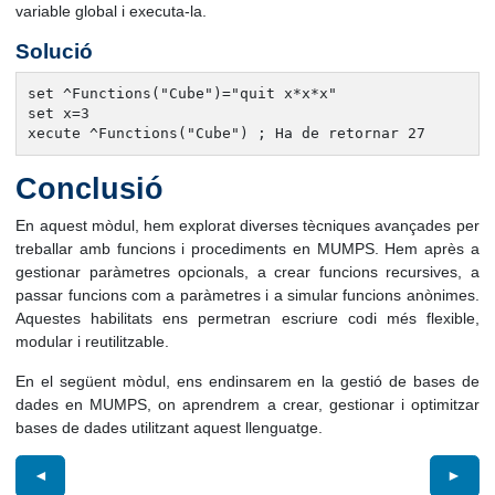
variable global i executa-la.
Solució
set ^Functions("Cube")="quit x*x*x"

set x=3

xecute ^Functions("Cube") ; Ha de retornar 27
Conclusió
En aquest mòdul, hem explorat diverses tècniques avançades per
treballar amb funcions i procediments en MUMPS. Hem après a
gestionar paràmetres opcionals, a crear funcions recursives, a
passar funcions com a paràmetres i a simular funcions anònimes.
Aquestes habilitats ens permetran escriure codi més flexible,
modular i reutilitzable.
En el següent mòdul, ens endinsarem en la gestió de bases de
dades en MUMPS, on aprendrem a crear, gestionar i optimitzar
bases de dades utilitzant aquest llenguatge.
◄
►