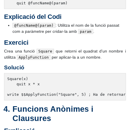
    quit @funcName@(param)
Explicació del Codi
: Utilitza el nom de la funció passat
@funcName@(param)
com a paràmetre per cridar-la amb
.
param
Exercici
Crea una funció
que retorni el quadrat d'un nombre i
Square
utilitza
per aplicar-la a un nombre.
ApplyFunction
Solució
Square(x)

    quit x * x

write $$ApplyFunction("Square", 5) ; Ha de retornar 
Funcions Anònimes i
Clausures