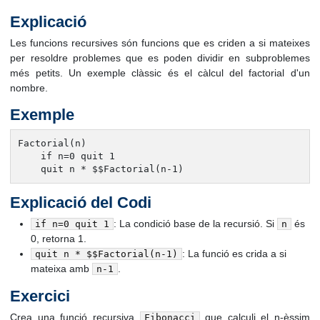
Explicació
Les funcions recursives són funcions que es criden a si mateixes
per resoldre problemes que es poden dividir en subproblemes
més petits. Un exemple clàssic és el càlcul del factorial d'un
nombre.
Exemple
Factorial(n)

    if n=0 quit 1

    quit n * $$Factorial(n-1)
Explicació del Codi
: La condició base de la recursió. Si
és
if n=0 quit 1
n
0, retorna 1.
: La funció es crida a si
quit n * $$Factorial(n-1)
mateixa amb
.
n-1
Exercici
Crea una funció recursiva
que calculi el n-èssim
Fibonacci