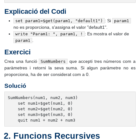
Explicació del Codi
: Si
set param1=$get(param1, "default1")
param1
no es proporciona, s'assigna el valor "default1".
: Es mostra el valor de
write "Param1: ", param1, !
.
param1
Exercici
Crea una funció
que accepti tres números com a
SumNumbers
paràmetres i retorni la seva suma. Si algun paràmetre no es
proporciona, ha de ser considerat com a 0.
Solució
SumNumbers(num1, num2, num3)

    set num1=$get(num1, 0)

    set num2=$get(num2, 0)

    set num3=$get(num3, 0)

    quit num1 + num2 + num3
Funcions Recursives