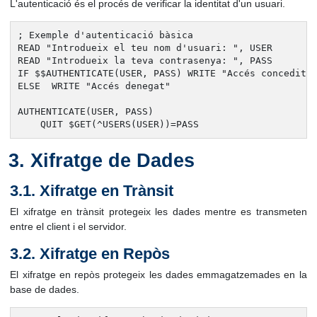
L'autenticació és el procés de verificar la identitat d'un usuari.
; Exemple d'autenticació bàsica

READ "Introdueix el teu nom d'usuari: ", USER

READ "Introdueix la teva contrasenya: ", PASS

IF $$AUTHENTICATE(USER, PASS) WRITE "Accés concedit"

ELSE  WRITE "Accés denegat"

AUTHENTICATE(USER, PASS)

    QUIT $GET(^USERS(USER))=PASS
Xifratge de Dades
3.1. Xifratge en Trànsit
El xifratge en trànsit protegeix les dades mentre es transmeten
entre el client i el servidor.
3.2. Xifratge en Repòs
El xifratge en repòs protegeix les dades emmagatzemades en la
base de dades.