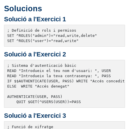
Solucions
Solució a l'Exercici 1
; Definició de rols i permisos

SET ^ROLES("admin")="read,write,delete"

SET ^ROLES("user")="read,write"
Solució a l'Exercici 2
; Sistema d'autenticació bàsic

READ "Introdueix el teu nom d'usuari: ", USER

READ "Introdueix la teva contrasenya: ", PASS

IF $$AUTHENTICATE(USER, PASS) WRITE "Accés concedit"

ELSE  WRITE "Accés denegat"

AUTHENTICATE(USER, PASS)

    QUIT $GET(^USERS(USER))=PASS
Solució a l'Exercici 3
; Funció de xifratge
