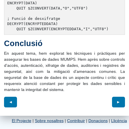
ENCRYPT(DATA)

    QUIT $ZCONVERT(DATA,"O","UTF8")

; Funció de desxifratge

DECRYPT(ENCRYPTEDDATA)

    QUIT $ZCONVERT(ENCRYPTEDDATA,"I","UTF8")
Conclusió
En aquest tema, hem explorat les tècniques i pràctiques per
assegurar les bases de dades MUMPS. Hem après sobre controls
d'accés, autenticació, xifratge de dades, auditories i registres de
seguretat, així com la mitigació d'amenaces comunes. La
seguretat de la base de dades és un aspecte continu i crític que
requereix atenció constant per protegir les dades sensibles i
mantenir la integritat del sistema.
◄
►
El Projecte
|
Sobre nosaltres
|
Contribuir
|
Donacions
|
Llicència