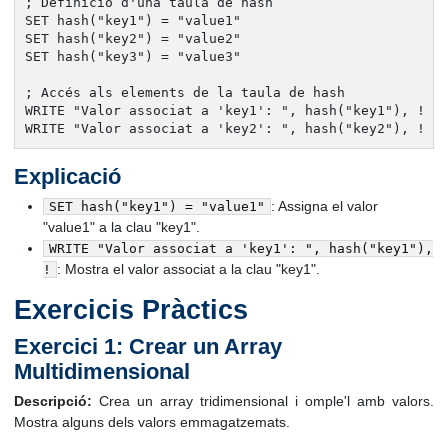
; Definició d'una taula de hash

SET hash("key1") = "value1"

SET hash("key2") = "value2"

SET hash("key3") = "value3"

; Accés als elements de la taula de hash

WRITE "Valor associat a 'key1': ", hash("key1"), !

WRITE "Valor associat a 'key2': ", hash("key2"), !
Explicació
: Assigna el valor
SET hash("key1") = "value1"
"value1" a la clau "key1".
WRITE "Valor associat a 'key1': ", hash("key1"),
: Mostra el valor associat a la clau "key1".
!
Exercicis Pràctics
Exercici 1: Crear un Array
Multidimensional
Descripció:
Crea un array tridimensional i omple'l amb valors.
Mostra alguns dels valors emmagatzemats.