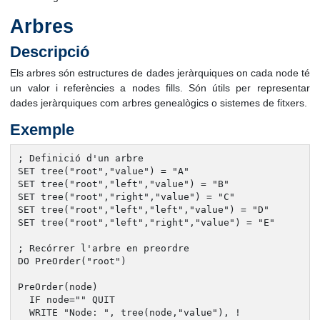
Arbres
Descripció
Els arbres són estructures de dades jeràrquiques on cada node té
un valor i referències a nodes fills. Són útils per representar
dades jeràrquiques com arbres genealògics o sistemes de fitxers.
Exemple
; Definició d'un arbre

SET tree("root","value") = "A"

SET tree("root","left","value") = "B"

SET tree("root","right","value") = "C"

SET tree("root","left","left","value") = "D"

SET tree("root","left","right","value") = "E"

; Recórrer l'arbre en preordre

DO PreOrder("root")

PreOrder(node)

  IF node="" QUIT

  WRITE "Node: ", tree(node,"value"), !
