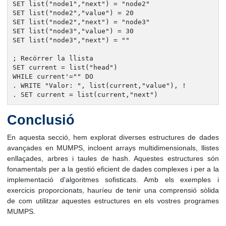
SET list("node1","next") = "node2"

SET list("node2","value") = 20

SET list("node2","next") = "node3"

SET list("node3","value") = 30

SET list("node3","next") = ""

; Recórrer la llista

SET current = list("head")

WHILE current'="" DO

. WRITE "Valor: ", list(current,"value"), !

. SET current = list(current,"next")
Conclusió
En aquesta secció, hem explorat diverses estructures de dades
avançades en MUMPS, incloent arrays multidimensionals, llistes
enllaçades, arbres i taules de hash. Aquestes estructures són
fonamentals per a la gestió eficient de dades complexes i per a la
implementació d'algoritmes sofisticats. Amb els exemples i
exercicis proporcionats, hauríeu de tenir una comprensió sòlida
de com utilitzar aquestes estructures en els vostres programes
MUMPS.