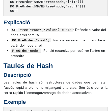
  DO PreOrder($NAME(tree(node,"left")))

  DO PreOrder($NAME(tree(node,"right")))

  QUIT
Explicació
: Defineix el valor del
SET tree("root","value") = "A"
node arrel com "A".
: Inicia el recorregut en preordre a
DO PreOrder("root")
partir del node arrel.
: Funció recursiva per recórrer l'arbre en
PreOrder(node)
preordre.
Taules de Hash
Descripció
Les taules de hash són estructures de dades que permeten
l'accés ràpid a elements mitjançant una clau. Són útils per a la
cerca ràpida i l'emmagatzematge de dades associatives.
Exemple