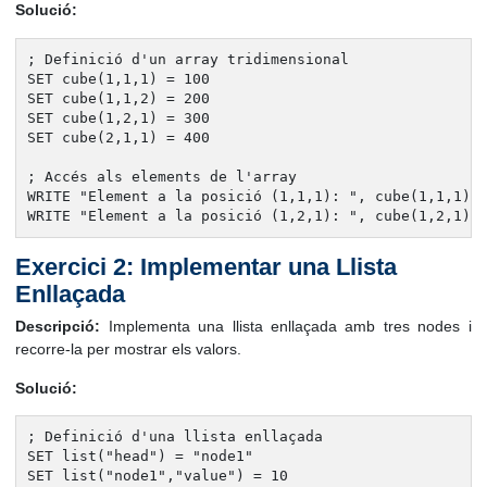
Solució:
; Definició d'un array tridimensional

SET cube(1,1,1) = 100

SET cube(1,1,2) = 200

SET cube(1,2,1) = 300

SET cube(2,1,1) = 400

; Accés als elements de l'array

WRITE "Element a la posició (1,1,1): ", cube(1,1,1), 
WRITE "Element a la posició (1,2,1): ", cube(1,2,1),
Exercici 2: Implementar una Llista
Enllaçada
Descripció:
Implementa una llista enllaçada amb tres nodes i
recorre-la per mostrar els valors.
Solució:
; Definició d'una llista enllaçada

SET list("head") = "node1"

SET list("node1","value") = 10
