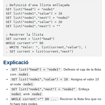
; Definició d'una llista enllaçada

SET list("head") = "node1"

SET list("node1","value") = 10

SET list("node1","next") = "node2"

SET list("node2","value") = 20

SET list("node2","next") = ""

; Recórrer la llista

SET current = list("head")

WHILE current'="" DO

. WRITE "Valor: ", list(current,"value"), !

. SET current = list(current,"next")
Explicació
: Defineix el cap de la llista
SET list("head") = "node1"
com
.
node1
: Assigna el valor 10
SET list("node1","value") = 10
al node
.
node1
: Enllaça
SET list("node1","next") = "node2"
amb
.
node1
node2
: Recórrer la llista fins que no
WHILE current'="" DO ...
hi hagi més nodes.