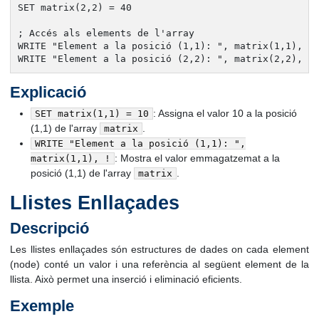
SET matrix(2,2) = 40

; Accés als elements de l'array

WRITE "Element a la posició (1,1): ", matrix(1,1), !

WRITE "Element a la posició (2,2): ", matrix(2,2), !
Explicació
: Assigna el valor 10 a la posició
SET matrix(1,1) = 10
(1,1) de l'array
.
matrix
WRITE "Element a la posició (1,1): ",
: Mostra el valor emmagatzemat a la
matrix(1,1), !
posició (1,1) de l'array
.
matrix
Llistes Enllaçades
Descripció
Les llistes enllaçades són estructures de dades on cada element
(node) conté un valor i una referència al següent element de la
llista. Això permet una inserció i eliminació eficients.
Exemple